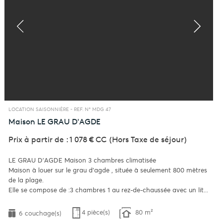
LOCATION SAISONNIÈRE -
REF. N° MDG 47
Maison
LE GRAU D'AGDE
Prix à partir de : 1 078 €
CC
(Hors Taxe de séjour)
LE GRAU D'AGDE Maison 3 chambres climatisée
Maison à louer sur le grau d'agde , située à seulement 800 mètres
de la plage.
Elle se compose de :3 chambres 1 au rez-de-chaussée avec un lit...
4 pièce(s)
80 m²
6 couchage(s)