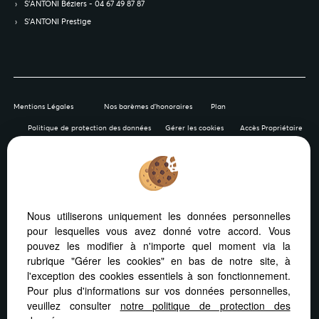
S’ANTONI Béziers - 04 67 49 87 87
S’ANTONI Prestige
Mentions Légales
Nos barèmes d'honoraires
Plan
Politique de protection des données
Gérer les cookies
Accès Propriétaire
Afin de vous offrir un confort de lecture permanent, depuis
Nous utiliserons uniquement les données personnelles
votre PC, votre tablette ou votre smartphone, notre site
pour lesquelles vous avez donné votre accord. Vous
s’adapte automatiquement aux différents types d'écrans
pouvez les modifier à n'importe quel moment via la
rubrique "Gérer les cookies" en bas de notre site, à
l'exception des cookies essentiels à son fonctionnement.
Pour plus d'informations sur vos données personnelles,
veuillez consulter
notre politique de protection des
Logiciel immo
Création site internet