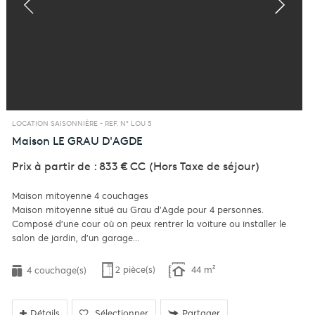
LOCATION SAISONNIÈRE -
REF. N° LOU 5
Maison
LE GRAU D'AGDE
Prix à partir de : 833 €
CC
(Hors Taxe de séjour)
Maison mitoyenne 4 couchages
Maison mitoyenne situé au Grau d'Agde pour 4 personnes.
Composé d'une cour où on peux rentrer la voiture ou installer le
salon de jardin, d'un garage...
2 pièce(s)
44 m²
4 couchage(s)
Détails
Sélectionner
Partager