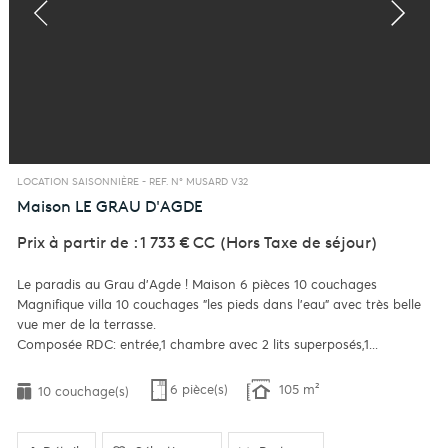
LOCATION SAISONNIÈRE -
REF. N° MUSARD V32
Maison
LE GRAU D'AGDE
Prix à partir de : 1 733 €
CC
(Hors Taxe de séjour)
Le paradis au Grau d'Agde ! Maison 6 pièces 10 couchages
Magnifique villa 10 couchages "les pieds dans l'eau" avec très belle
vue mer de la terrasse.
Composée RDC: entrée,1 chambre avec 2 lits superposés,1...
6 pièce(s)
105 m²
10 couchage(s)