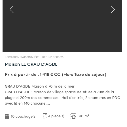
LOCATION SAISONNIÈRE -
REF. N° SERS 26
Maison
LE GRAU D'AGDE
Prix à partir de : 1 418 €
CC
(Hors Taxe de séjour)
GRAU D'AGDE Maison à 70 m de la mer
GRAU D'AGDE : Maison de village spacieuse située à 70m de la
plage et 200m des commerces : Hall d'entrée, 2 chambres en RDC
avec lit en 140 chacune ,...
4 pièce(s)
90 m²
10 couchage(s)