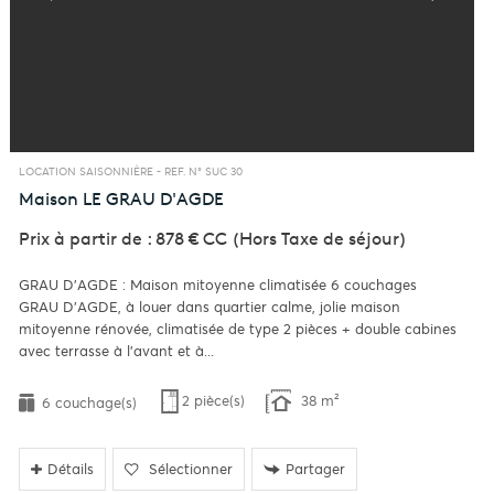
LOCATION SAISONNIÈRE -
REF. N° SUC 30
Maison
LE GRAU D'AGDE
Prix à partir de : 878 €
CC
(Hors Taxe de séjour)
GRAU D'AGDE : Maison mitoyenne climatisée 6 couchages
GRAU D'AGDE, à louer dans quartier calme, jolie maison
mitoyenne rénovée, climatisée de type 2 pièces + double cabines
avec terrasse à l'avant et à...
2 pièce(s)
38 m²
6 couchage(s)
Détails
Sélectionner
Partager