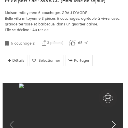
Prix à partir de : 848 €
CC
(Hors Taxe de séjour)
Maison mitoyenne 6 couchages GRAU D'AGDE
Belle villa mitoyenne 3 pièces 6 couchages, agréable à vivre, avec
grande terrasse et barbecue, dans un quartier calme.
Elle se décline : Au rez de...
3 pièce(s)
65 m²
6 couchage(s)
Détails
Sélectionner
Partager