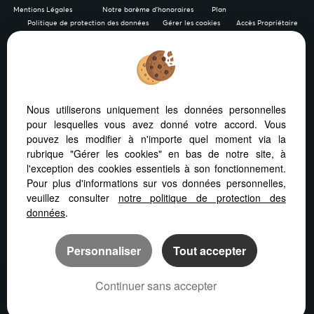
Mentions Légales
Notre barème d'honoraires
Plan
Politique de protection des données
Gérer les cookies
Accès Propriétaire
Afin de vous offrir un confort de lecture permanent, depuis
Nous utiliserons uniquement les données personnelles
votre PC, votre tablette ou votre smartphone, notre site
pour lesquelles vous avez donné votre accord. Vous
s’adapte automatiquement aux différents types d'écrans
pouvez les modifier à n'importe quel moment via la
rubrique "Gérer les cookies" en bas de notre site, à
l'exception des cookies essentiels à son fonctionnement.
Pour plus d'informations sur vos données personnelles,
veuillez consulter
notre politique de protection des
Logiciel transaction
Création site internet immobilier
données
.
Référencement immobilier
Personnaliser
Tout accepter
Continuer sans accepter