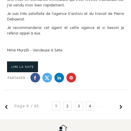
j'ai vendu mon bien rapidement.
Je suis très satsifaite de l'agence S'antoni et du travail de Pierre
Debaenst.
Je recommanderai cet agent et cette agence et si besoin je
referai appel à eux.
Mme Murzilli - Vendeuse à Sète
LIRE LA SUITE
PARTAGER :
Page 9 / 85
1
2
3
4
5
6
7