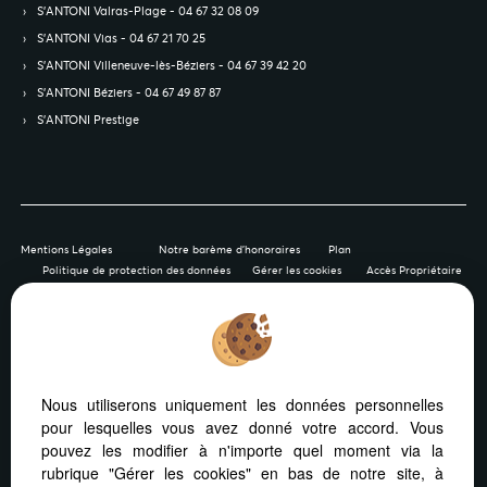
S’ANTONI Valras-Plage - 04 67 32 08 09
S’ANTONI Vias - 04 67 21 70 25
S’ANTONI Villeneuve-lès-Béziers - 04 67 39 42 20
S’ANTONI Béziers - 04 67 49 87 87
S’ANTONI Prestige
Mentions Légales
Notre barème d'honoraires
Plan
Politique de protection des données
Gérer les cookies
Accès Propriétaire
Afin de vous offrir un confort de lecture permanent, depuis
Nous utiliserons uniquement les données personnelles
votre PC, votre tablette ou votre smartphone, notre site
pour lesquelles vous avez donné votre accord. Vous
s’adapte automatiquement aux différents types d'écrans
pouvez les modifier à n'importe quel moment via la
rubrique "Gérer les cookies" en bas de notre site, à