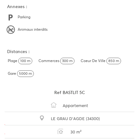
Annexes :
Parking
Animaux interdits
Distances :
Plage
100 m
Commerces
300 m
Coeur De Ville
850 m
Gare
5000 m
Ref
BASTLIT 5C
Appartement
LE GRAU D'AGDE (34300)
30 m²