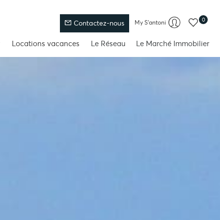
0
My S'antoni
Contactez-nous
Locations vacances
Le Réseau
Le Marché Immobilier