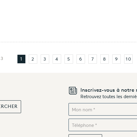
23
2
3
4
5
6
7
8
9
10
1
Inscrivez-vous à notre 
Retrouvez toutes les derni