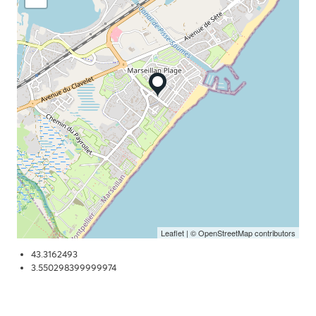
Leaflet
| © OpenStreetMap contributors
43.3162493
3.550298399999974