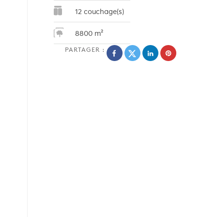
12 couchage(s)
8800 m²
PARTAGER :