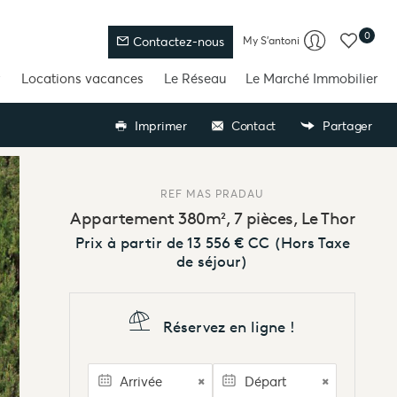
0
My S'antoni
Contactez-nous
Locations vacances
Le Réseau
Le Marché Immobilier
Imprimer
Contact
Partager
REF
MAS PRADAU
Appartement 380m², 7 pièces, Le Thor
Prix à partir de
13 556 €
CC
(Hors Taxe
de séjour)
Réservez en ligne !