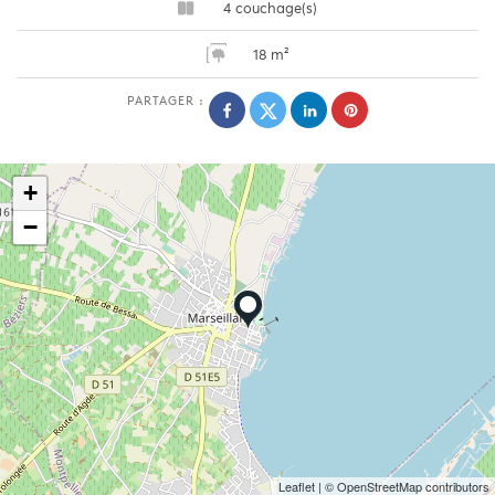
4 couchage(s)
18 m²
PARTAGER :
+
−
Leaflet
| © OpenStreetMap contributors