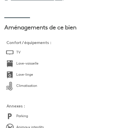
Aménagements
de ce bien
Confort / équipements :
TV
Lave-vaisselle
Lave-linge
Climatisation
Annexes :
Parking
Animaux interdits