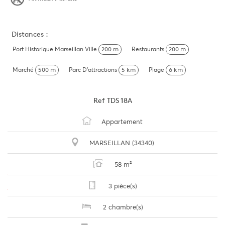
Distances :
Port Historique Marseillan Ville
200 m
Restaurants
200 m
Marché
500 m
Parc D'attractions
5 km
Plage
6 km
Ref
TDS 18A
Appartement
MARSEILLAN (34340)
58 m²
3 pièce(s)
2 chambre(s)