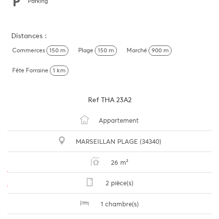
Parking
Distances :
Commerces
150 m
Plage
150 m
Marché
900 m
Fête Forraine
1 km
Ref
THA 23A2
Appartement
MARSEILLAN PLAGE (34340)
26 m²
2 pièce(s)
1 chambre(s)