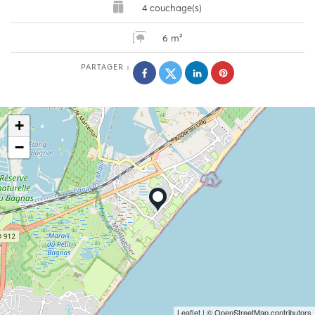
4 couchage(s)
6 m²
PARTAGER :
+
−
Leaflet
| © OpenStreetMap contributors