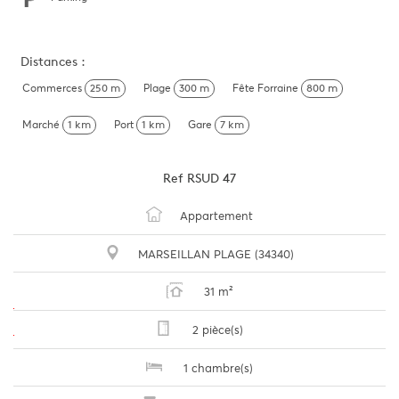
Distances :
Commerces
250 m
Plage
300 m
Fête Forraine
800 m
Marché
1 km
Port
1 km
Gare
7 km
Ref
RSUD 47
Appartement
MARSEILLAN PLAGE (34340)
31 m²
2 pièce(s)
1 chambre(s)