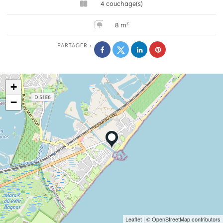
4 couchage(s)
8 m²
PARTAGER :
+
−
Leaflet
| © OpenStreetMap contributors