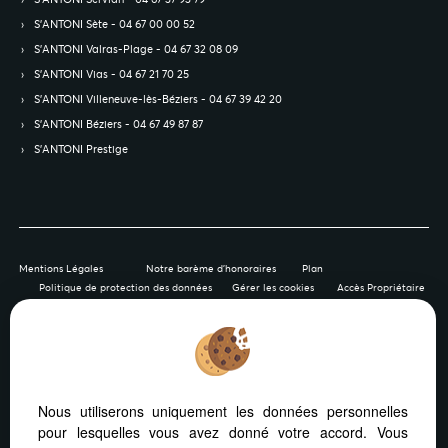
S’ANTONI Sète - 04 67 00 00 52
S’ANTONI Valras-Plage - 04 67 32 08 09
S’ANTONI Vias - 04 67 21 70 25
S’ANTONI Villeneuve-lès-Béziers - 04 67 39 42 20
S’ANTONI Béziers - 04 67 49 87 87
S’ANTONI Prestige
Mentions Légales
Notre barème d'honoraires
Plan
Politique de protection des données
Gérer les cookies
Accès Propriétaire
Afin de vous offrir un confort de lecture permanent, depuis
Nous utiliserons uniquement les données personnelles
votre PC, votre tablette ou votre smartphone, notre site
pour lesquelles vous avez donné votre accord. Vous
s’adapte automatiquement aux différents types d'écrans