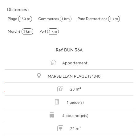
Distances :
Plage
150 m
Commerces
1 km
Parc D'attractions
1 km
Marché
1 km
Port
1 km
Ref
DUN 36A
Appartement
MARSEILLAN PLAGE (34340)
28 m²
1 pièce(s)
4 couchage(s)
22 m²