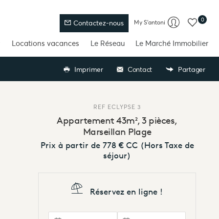
0
My S'antoni
Contactez-nous
Locations vacances
Le Réseau
Le Marché Immobilier
Imprimer
Contact
Partager
REF
ECLYPSE 3
Appartement 43m², 3 pièces,
Marseillan Plage
Prix à partir de
778 €
CC
(Hors Taxe de
séjour)
Réservez en ligne !