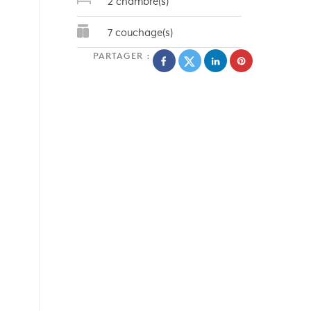
2 chambre(s)
7 couchage(s)
PARTAGER :