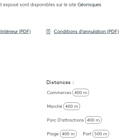
t exposé sont disponibles sur le site
Géorisques
Intérieur (PDF)
Conditions d'annulation (PDF)
Distances :
Commerces
400 m
Marché
400 m
Parc D'attractions
400 m
Plage
400 m
Port
500 m