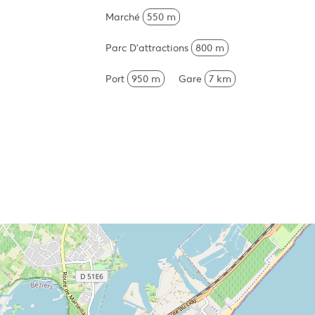
Marché
550 m
Parc D'attractions
800 m
Port
950 m
Gare
7 km