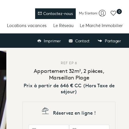
0
My S'antoni
Contactez-nous
Locations vacances
Le Réseau
Le Marché Immobilier
Imprimer
Contact
Partager
REF
EP 8
Appartement 32m², 2 pièces,
Marseillan Plage
Prix à partir de
646 €
CC
(Hors Taxe de
séjour)
Réservez en ligne !