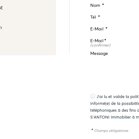
Nom
*
GE
Tél
*
fr
E-Mail
*
E-Mail
*
(confirmer)
Message
J'ai lu et valide la
poli
Informé(e) de la possibil
téléphoniques à des fins
S'ANTONI Immobilier à m
*
Champs obligatoires