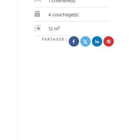
1 chambre(s)
4 couchage(s)
12 m²
PARTAGER :