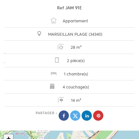
Ref
JAM 91E
Appartement
MARSEILLAN PLAGE (34340)
28 m²
2 pièce(s)
1 chambre(s)
4 couchage(s)
14 m²
PARTAGER :
+