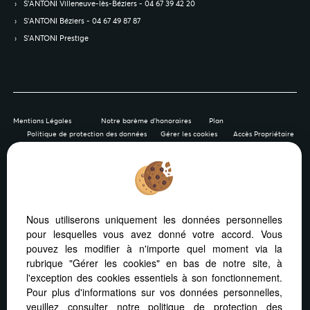
S’ANTONI Villeneuve-lès-Béziers - 04 67 39 42 20
S’ANTONI Béziers - 04 67 49 87 87
S’ANTONI Prestige
Mentions Légales
Notre barème d'honoraires
Plan
Politique de protection des données
Gérer les cookies
Accès Propriétaire
Afin de vous offrir un confort de lecture permanent, depuis
Nous utiliserons uniquement les données personnelles
votre PC, votre tablette ou votre smartphone, notre site
pour lesquelles vous avez donné votre accord. Vous
s’adapte automatiquement aux différents types d'écrans
pouvez les modifier à n'importe quel moment via la
rubrique "Gérer les cookies" en bas de notre site, à
l'exception des cookies essentiels à son fonctionnement.
Pour plus d'informations sur vos données personnelles,
veuillez consulter
notre politique de protection des
Logiciel immobilier