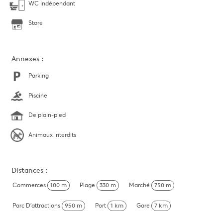
WC indépendant
Store
Annexes :
Parking
Piscine
De plain-pied
Animaux interdits
Distances :
Commerces
100 m
Plage
330 m
Marché
750 m
Parc D'attractions
950 m
Port
1 km
Gare
7 km