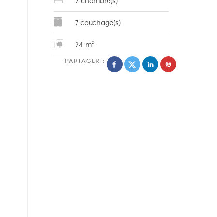
2 chambre(s)
7 couchage(s)
24 m²
PARTAGER :