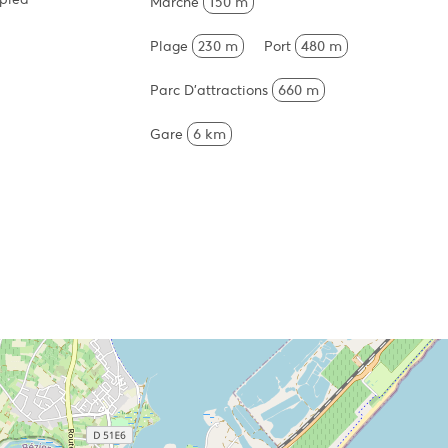
Marché
150 m
Plage
230 m
Port
480 m
Parc D'attractions
660 m
Gare
6 km