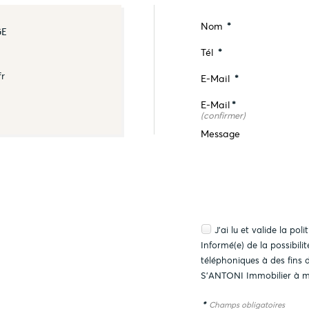
Nom
*
GE
Tél
*
fr
E-Mail
*
E-Mail
*
(confirmer)
Message
J'ai lu et valide la
poli
Informé(e) de la possibil
téléphoniques à des fins
S'ANTONI Immobilier à m
*
Champs obligatoires