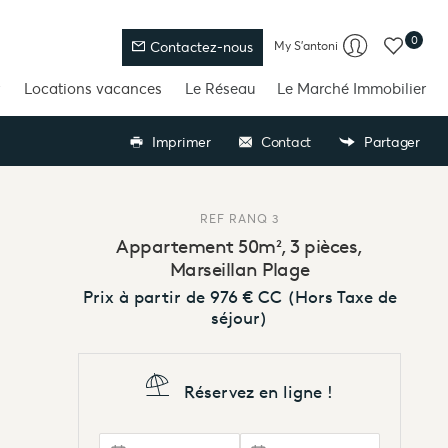
0
My S'antoni
Contactez-nous
Locations vacances
Le Réseau
Le Marché Immobilier
Imprimer
Contact
Partager
REF
RANQ 3
Appartement 50m², 3 pièces,
Marseillan Plage
Prix à partir de
976 €
CC
(Hors Taxe de
séjour)
Réservez en ligne !