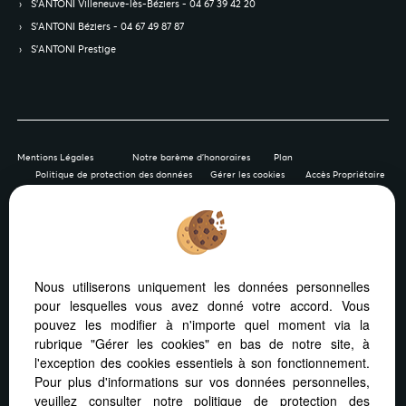
S’ANTONI Villeneuve-lès-Béziers - 04 67 39 42 20
S’ANTONI Béziers - 04 67 49 87 87
S’ANTONI Prestige
Mentions Légales
Notre barème d'honoraires
Plan
Politique de protection des données
Gérer les cookies
Accès Propriétaire
Afin de vous offrir un confort de lecture permanent, depuis
Nous utiliserons uniquement les données personnelles
votre PC, votre tablette ou votre smartphone, notre site
pour lesquelles vous avez donné votre accord. Vous
s’adapte automatiquement aux différents types d'écrans
pouvez les modifier à n'importe quel moment via la
rubrique "Gérer les cookies" en bas de notre site, à
l'exception des cookies essentiels à son fonctionnement.
Pour plus d'informations sur vos données personnelles,
veuillez consulter
notre politique de protection des
Logiciel transaction