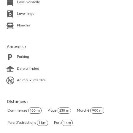
Lave-vaisselle
Lave-linge
Plancha
Annexes :
Parking
De plain-pied
Animaux interdits
Distances :
Commerces
100 m
Plage
230 m
Marché
900 m
Parc D'attractions
1 km
Port
1 km