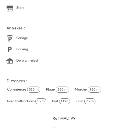
Store
Annexes :
Garage
Parking
De plain-pied
Distances :
Commerces
350 m
Plage
550 m
Marché
950 m
Parc D'attractions
1 km
Port
1 km
Gare
7 km
Ref
MALI V9