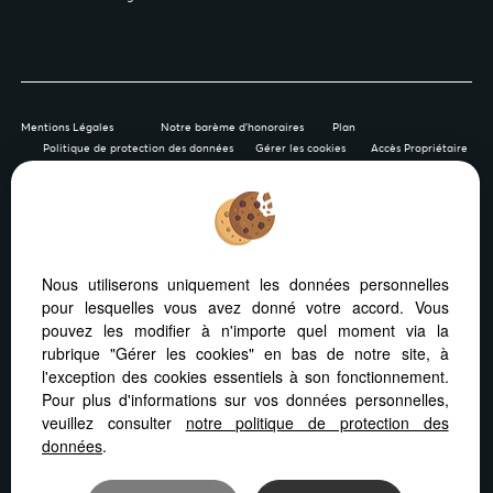
Mentions Légales
Notre barème d'honoraires
Plan
Politique de protection des données
Gérer les cookies
Accès Propriétaire
Afin de vous offrir un confort de lecture permanent, depuis
Nous utiliserons uniquement les données personnelles
votre PC, votre tablette ou votre smartphone, notre site
pour lesquelles vous avez donné votre accord. Vous
s’adapte automatiquement aux différents types d'écrans
pouvez les modifier à n'importe quel moment via la
rubrique "Gérer les cookies" en bas de notre site, à
l'exception des cookies essentiels à son fonctionnement.
Pour plus d'informations sur vos données personnelles,
veuillez consulter
notre politique de protection des
Logiciel immobilier Adapt Immo
Création site internet
données
.
Référencement site immobilier