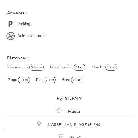
Annexes :
Parking
Animaux interdits
Distances :
Commerces
980 m
Fête Forraine
1 km
Marché
1 km
Plage
1 km
Port
2 km
Gare
7 km
Ref
STERN 9
Maison
MARSEILLAN PLAGE (34340)
27 m²