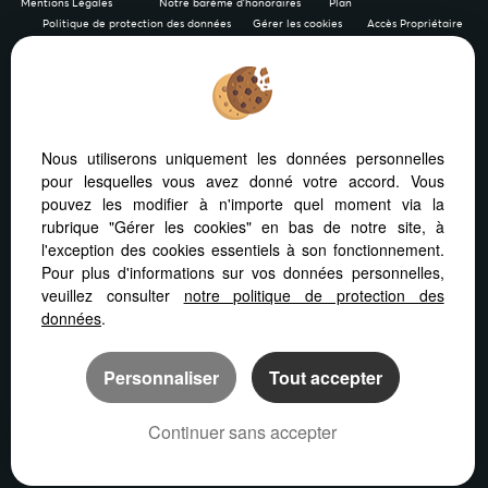
Mentions Légales
Notre barème d'honoraires
Plan
Politique de protection des données
Gérer les cookies
Accès Propriétaire
Afin de vous offrir un confort de lecture permanent, depuis
Nous utiliserons uniquement les données personnelles
votre PC, votre tablette ou votre smartphone, notre site
pour lesquelles vous avez donné votre accord. Vous
s’adapte automatiquement aux différents types d'écrans
pouvez les modifier à n'importe quel moment via la
rubrique "Gérer les cookies" en bas de notre site, à
l'exception des cookies essentiels à son fonctionnement.
Pour plus d'informations sur vos données personnelles,
veuillez consulter
notre politique de protection des
Logiciel immo
Création site immobilier
données
.
Référencement site immobilier
Personnaliser
Tout accepter
Continuer sans accepter