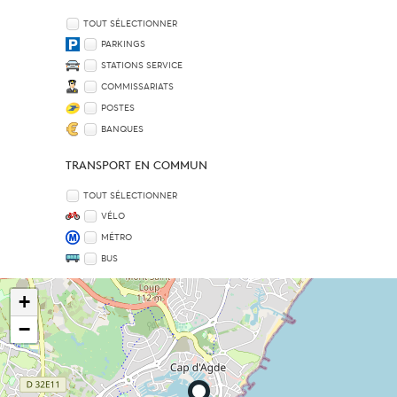
TOUT SÉLECTIONNER
PARKINGS
STATIONS SERVICE
COMMISSARIATS
POSTES
BANQUES
TRANSPORT EN COMMUN
TOUT SÉLECTIONNER
VÉLO
MÉTRO
BUS
+
−