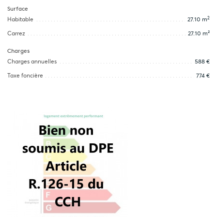
Surface
2
Habitable
27.10 m
Carrez
27.10 m²
Charges
Charges annuelles
588 €
Taxe foncière
774 €