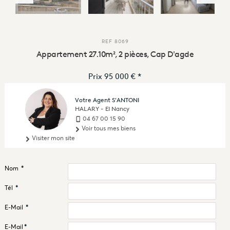
REF
8069
Appartement 27.10m², 2 pièces, Cap D'agde
Prix
95 000 €
*
Votre Agent S'ANTONI
HALARY - EI Nancy
04 67 00 15 90
Voir tous mes biens
Visiter mon site
Nom
*
Tél
*
E-Mail
*
E-Mail
*