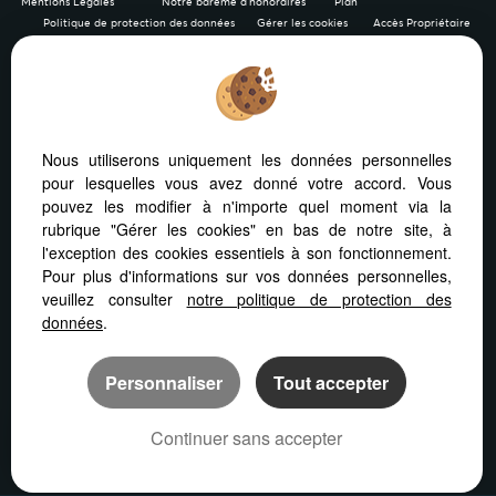
Mentions Légales
Notre barème d'honoraires
Plan
Politique de protection des données
Gérer les cookies
Accès Propriétaire
Afin de vous offrir un confort de lecture permanent, depuis
Nous utiliserons uniquement les données personnelles
votre PC, votre tablette ou votre smartphone, notre site
pour lesquelles vous avez donné votre accord. Vous
s’adapte automatiquement aux différents types d'écrans
pouvez les modifier à n'importe quel moment via la
rubrique "Gérer les cookies" en bas de notre site, à
l'exception des cookies essentiels à son fonctionnement.
Pour plus d'informations sur vos données personnelles,
veuillez consulter
notre politique de protection des
Logiciel de transaction
Création site internet
données
.
Référencement immobilier
Personnaliser
Tout accepter
Continuer sans accepter