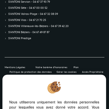
S’ANTONI Servian - 04 67 37 93 79
S’ANTONI Sète - 04 67 00 00 52
S’ANTONI Valras-Plage - 04 67 32 08 09
S’ANTONI Vias - 04 67 21 70 25
S’ANTONI Villeneuve-lès-Béziers - 04 67 39 42 20
S’ANTONI Béziers - 04 67 49 87 87
S’ANTONI Prestige
Mentions Légales
Notre barème d'honoraires
Plan
Politique de protection des données
Gérer les cookies
Accès Propriétaire
Afin de vous offrir un confort de lecture permanent, depuis
Nous utiliserons uniquement les données personnelles
votre PC, votre tablette ou votre smartphone, notre site
pour lesquelles vous avez donné votre accord. Vous