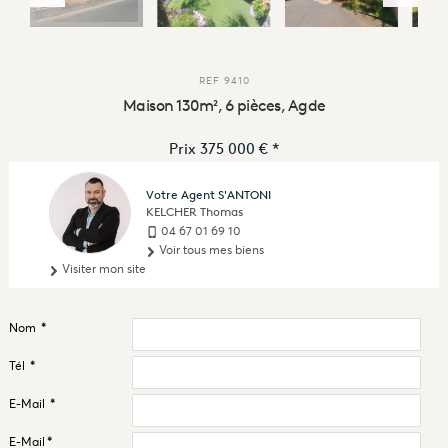
REF
9410
Maison 130m², 6 pièces, Agde
Prix
375 000 €
*
Votre Agent S'ANTONI
KELCHER Thomas
04 67 01 69 10
Voir tous mes biens
Visiter mon site
Nom
*
Tél
*
E-Mail
*
E-Mail
*