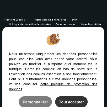
Mentions Légales
Notre barème d'honoraires
Plan
Politique de protection des données
Gérer les cookies
Accès Propriétaire
Afin de vous offrir un confort de lecture permanent, depuis
Nous utiliserons uniquement les données personnelles
votre PC, votre tablette ou votre smartphone, notre site
pour lesquelles vous avez donné votre accord. Vous
s’adapte automatiquement aux différents types d'écrans
pouvez les modifier à n'importe quel moment via la
rubrique "Gérer les cookies" en bas de notre site, à
l'exception des cookies essentiels à son fonctionnement.
Pour plus d'informations sur vos données personnelles,
veuillez consulter
notre politique de protection des
Logiciel immo
Création site immobilier
données
.
Référencement immobilier
Personnaliser
Tout accepter