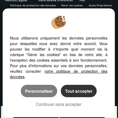
Mentions Légales
Notre barème d'honoraires
Plan
Politique de protection des données
Gérer les cookies
Accès Propriétaire
Afin de vous offrir un confort de lecture permanent, depuis
Nous utiliserons uniquement les données personnelles
votre PC, votre tablette ou votre smartphone, notre site
pour lesquelles vous avez donné votre accord. Vous
s’adapte automatiquement aux différents types d'écrans
pouvez les modifier à n'importe quel moment via la
rubrique "Gérer les cookies" en bas de notre site, à
l'exception des cookies essentiels à son fonctionnement.
Pour plus d'informations sur vos données personnelles,
veuillez consulter
notre politique de protection des
Logiciel transaction
Création site internet
données
.
Référencement immobilier
Personnaliser
Tout accepter
Continuer sans accepter
04 67 01 69 10
Contact