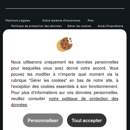
Mentions Légales
Notre barème d'honoraires
Plan
Politique de protection des données
Gérer les cookies
Accès Propriétaire
Afin de vous offrir un confort de lecture permanent, depuis
Nous utiliserons uniquement les données personnelles
votre PC, votre tablette ou votre smartphone, notre site
pour lesquelles vous avez donné votre accord. Vous
s’adapte automatiquement aux différents types d'écrans
pouvez les modifier à n'importe quel moment via la
rubrique "Gérer les cookies" en bas de notre site, à
l'exception des cookies essentiels à son fonctionnement.
Pour plus d'informations sur vos données personnelles,
veuillez consulter
notre politique de protection des
Logiciel immobilier Adapt Immo
Création site internet
données
.
Référencement site immobilier
Personnaliser
Tout accepter