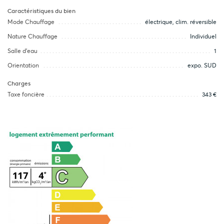
Caractéristiques du bien
Mode Chauffage
électrique, clim. réversible
Nature Chauffage
Individuel
Salle d’eau
1
Orientation
expo. SUD
Charges
Taxe foncière
343 €