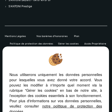
S’ANTONI Béziers - 04 67 49 87 87
S’ANTONI Prestige
Mentions Légales
Nos barèmes d'honoraires
Plan
Politique de protection des données
Gérer les cookies
Accès Propriétaire
Afin de vous offrir un confort de lecture permanent, depuis
Nous utiliserons uniquement les données personnelles
votre PC, votre tablette ou votre smartphone, notre site
pour lesquelles vous avez donné votre accord. Vous
s’adapte automatiquement aux différents types d'écrans
pouvez les modifier à n'importe quel moment via la
rubrique "Gérer les cookies" en bas de notre site, à
l'exception des cookies essentiels à son fonctionnement.
Pour plus d'informations sur vos données personnelles,
veuillez consulter
notre politique de protection des
Logiciel immo
Création site internet immobilier
données
.