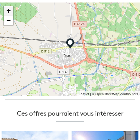
+
−
Leaflet
| © OpenStreetMap contributors
Ces offres pourraient
vous intéresser