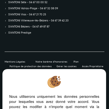
S’ANTONI Sète - 04 67 00 00 52
S’ANTONI Valras-Plage - 04 67 32 08 09
S’ANTONI Vias - 04 67 21 70 25
S’ANTONI Villeneuve-lès-Béziers - 04 67 39 42 20
S’ANTONI Béziers - 04 67 49 87 87
S’ANTONI Prestige
Mentions Légales
Notre barème d'honoraires
Plan
Politique de protection des données
Gérer les cookies
Accès Propriétaire
Afin de vous offrir un confort de lecture permanent, depuis
Nous utiliserons uniquement les données personnelles
votre PC, votre tablette ou votre smartphone, notre site
pour lesquelles vous avez donné votre accord. Vous
s’adapte automatiquement aux différents types d'écrans
pouvez les modifier à n'importe quel moment via la