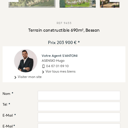
REF
9455
Terrain constructible 690m², Bessan
Prix
203 900 €
*
Votre Agent S'ANTONI
ASENSIO Hugo
04 67 01 69 10
Voir tous mes biens
Visiter mon site
Nom
*
Tél
*
E-Mail
*
E-Mail
*