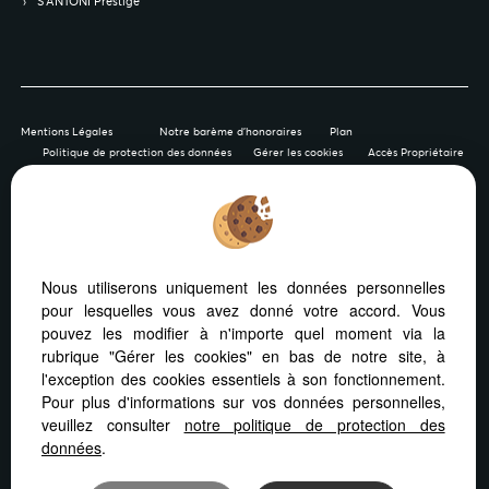
S’ANTONI Prestige
Mentions Légales
Notre barème d'honoraires
Plan
Politique de protection des données
Gérer les cookies
Accès Propriétaire
Afin de vous offrir un confort de lecture permanent, depuis
Nous utiliserons uniquement les données personnelles
votre PC, votre tablette ou votre smartphone, notre site
pour lesquelles vous avez donné votre accord. Vous
s’adapte automatiquement aux différents types d'écrans
pouvez les modifier à n'importe quel moment via la
rubrique "Gérer les cookies" en bas de notre site, à
l'exception des cookies essentiels à son fonctionnement.
Pour plus d'informations sur vos données personnelles,
veuillez consulter
notre politique de protection des
Logiciel immo
Site internet immobilier
données
.
Référencement immobilier