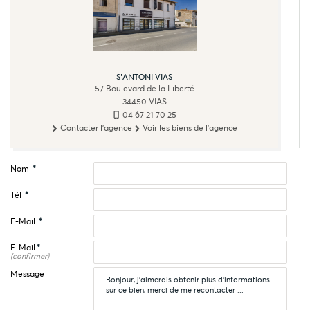
S'ANTONI VIAS
57 Boulevard de la Liberté
34450
VIAS
04 67 21 70 25
Contacter l'agence
Voir les biens de l'agence
Nom
*
Tél
*
E-Mail
*
E-Mail
*
(confirmer)
Message