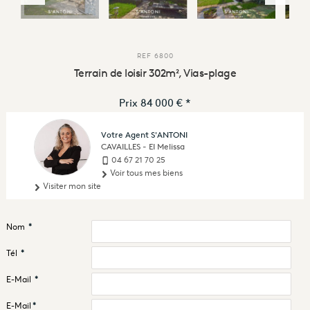
REF
6800
Terrain de loisir 302m², Vias-plage
Prix
84 000 €
*
Votre Agent S'ANTONI
CAVAILLES - EI Melissa
04 67 21 70 25
Voir tous mes biens
Visiter mon site
Nom
*
Tél
*
E-Mail
*
E-Mail
*