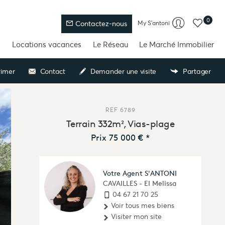
0
My S'antoni
Contactez-nous
Locations vacances
Le Réseau
Le Marché Immobilier
imer
Contact
Demander une visite
Partager
REF
6789
Terrain 332m², Vias-plage
Prix
75 000 €
*
Votre Agent S'ANTONI
CAVAILLES - EI Melissa
04 67 21 70 25
Voir tous mes biens
Visiter mon site