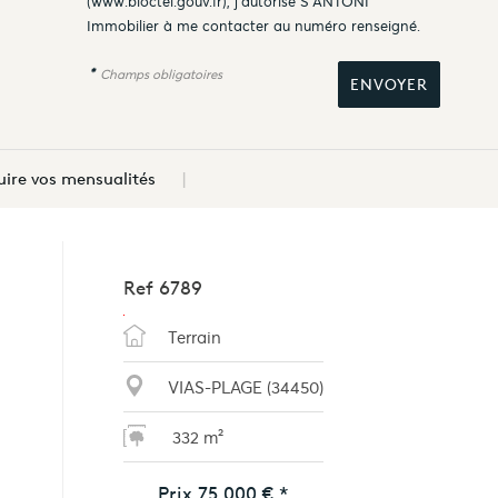
(
www.bloctel.gouv.fr
), j'autorise S'ANTONI
Immobilier à me contacter au numéro renseigné.
*
Champs obligatoires
ire vos mensualités
Ref
6789
Terrain
VIAS-PLAGE (34450)
332 m²
Prix
75 000 €
*