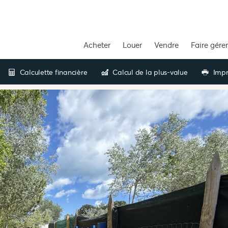
Acheter
Louer
Vendre
Faire gérer
Calculette financière
Calcul de la plus-value
Impr