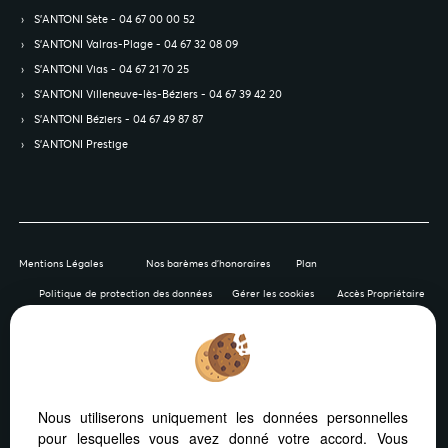
S’ANTONI Sète - 04 67 00 00 52
S’ANTONI Valras-Plage - 04 67 32 08 09
S’ANTONI Vias - 04 67 21 70 25
S’ANTONI Villeneuve-lès-Béziers - 04 67 39 42 20
S’ANTONI Béziers - 04 67 49 87 87
S’ANTONI Prestige
Mentions Légales
Nos barèmes d'honoraires
Plan
Politique de protection des données
Gérer les cookies
Accès Propriétaire
Afin de vous offrir un confort de lecture permanent, depuis
Nous utiliserons uniquement les données personnelles
votre PC, votre tablette ou votre smartphone, notre site
pour lesquelles vous avez donné votre accord. Vous