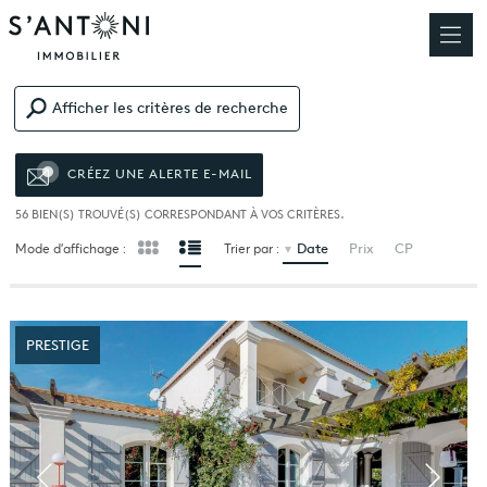
Afficher les critères de recherche
CRÉEZ UNE ALERTE E-MAIL
56
BIEN(S) TROUVÉ(S) CORRESPONDANT À VOS CRITÈRES.
Date
Prix
CP
Mode d’affichage :
Trier par :
PRESTIGE