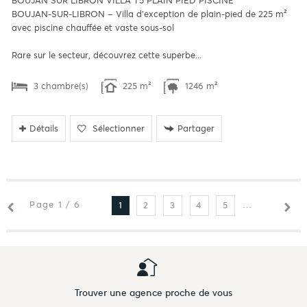
BOUJAN SUR LIBRON VILLA T5 PLAIN PIED PISCINE
BOUJAN-SUR-LIBRON – Villa d'exception de plain-pied de 225 m²
avec piscine chauffée et vaste sous-sol
Rare sur le secteur, découvrez cette superbe...
3 chambre(s)
225 m²
1246 m²
Détails
Sélectionner
Partager
Page 1 / 6
2
3
4
5
6
1
Trouver une agence proche de vous