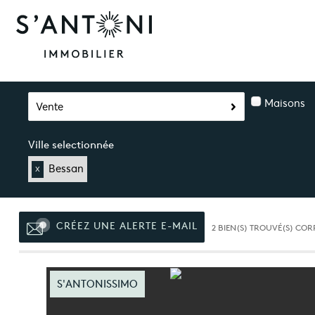
Maisons
Vente
Ville selectionnée
Bessan
X
CRÉEZ UNE ALERTE E-MAIL
2
BIEN(S) TROUVÉ(S) COR
S'ANTONISSIMO