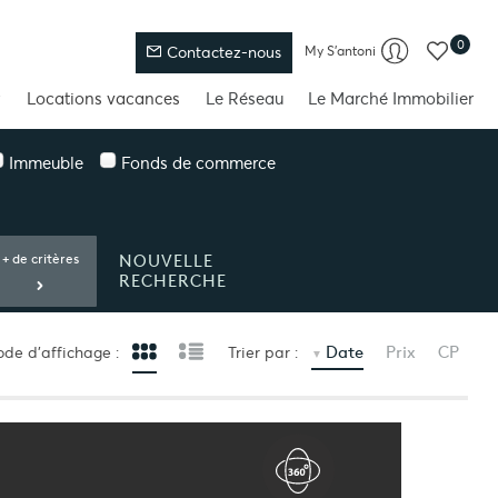
0
My S'antoni
Contactez-nous
Locations vacances
Le Réseau
Le Marché Immobilier
Immeuble
Fonds de commerce
NOUVELLE
RECHERCHE
Date
Prix
CP
de d’affichage :
Trier par :