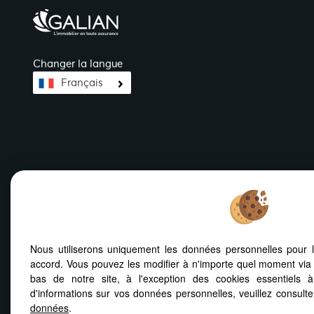
Changer la langue
Français
Nous utiliserons uniquement les données personnelles pour 
Mentions Légales
Notre barème d'honoraires
Plan
Politiq
accord. Vous pouvez les modifier à n'importe quel moment via 
bas de notre site, à l'exception des cookies essentiels 
d'informations sur vos données personnelles, veuillez consult
données
.