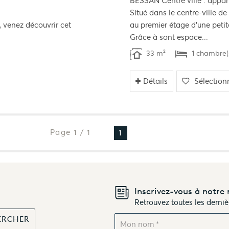
BESSAN Centre ville : appa
Situé dans le centre-ville d
 venez découvrir cet
au premier étage d'une petit
Grâce à sont espace...
33 m²
1 chambre(
Détails
Sélection
Page 1 / 1
1
Inscrivez-vous à notre 
Retrouvez toutes les derni