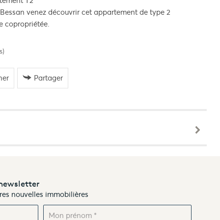
rtement T2
e Bessan venez découvrir cet appartement de type 2
e copropriétée.
s)
ner
Partager
newsletter
ères nouvelles immobilières