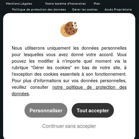
Mentions Légales
Notre barème d'honoraires
Plan
Politique de protection des données
Gérer les cookies
Accès Propriétaire
Afin de vous offrir un confort de lecture permanent, depuis
Nous utiliserons uniquement les données personnelles
votre PC, votre tablette ou votre smartphone, notre site
pour lesquelles vous avez donné votre accord. Vous
s’adapte automatiquement aux différents types d'écrans
pouvez les modifier à n'importe quel moment via la
rubrique "Gérer les cookies" en bas de notre site, à
l'exception des cookies essentiels à son fonctionnement.
Pour plus d'informations sur vos données personnelles,
veuillez consulter
notre politique de protection des
Logiciel de transaction
Création site internet immobilier
données
.
Référencement site immobilier
Personnaliser
Tout accepter
Continuer sans accepter