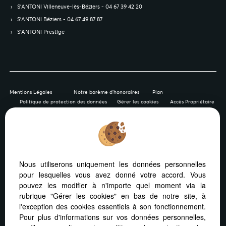
S’ANTONI Villeneuve-lès-Béziers - 04 67 39 42 20
S’ANTONI Béziers - 04 67 49 87 87
S’ANTONI Prestige
Mentions Légales
Notre barème d'honoraires
Plan
Politique de protection des données
Gérer les cookies
Accès Propriétaire
Afin de vous offrir un confort de lecture permanent, depuis
Nous utiliserons uniquement les données personnelles
votre PC, votre tablette ou votre smartphone, notre site
pour lesquelles vous avez donné votre accord. Vous
s’adapte automatiquement aux différents types d'écrans
pouvez les modifier à n'importe quel moment via la
rubrique "Gérer les cookies" en bas de notre site, à
l'exception des cookies essentiels à son fonctionnement.
Pour plus d'informations sur vos données personnelles,