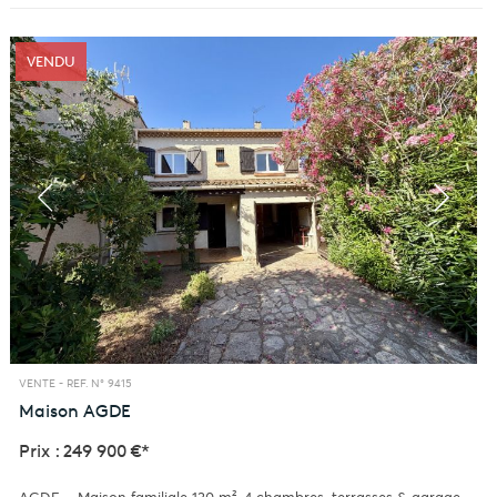
VENDU
VENTE -
REF. N° 9415
Maison
AGDE
Prix : 249 900 €*