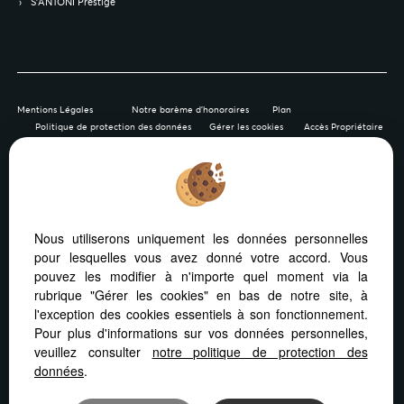
S’ANTONI Prestige
Mentions Légales
Notre barème d'honoraires
Plan
Politique de protection des données
Gérer les cookies
Accès Propriétaire
Afin de vous offrir un confort de lecture permanent, depuis
Nous utiliserons uniquement les données personnelles
votre PC, votre tablette ou votre smartphone, notre site
pour lesquelles vous avez donné votre accord. Vous
s’adapte automatiquement aux différents types d'écrans
pouvez les modifier à n'importe quel moment via la
rubrique "Gérer les cookies" en bas de notre site, à
l'exception des cookies essentiels à son fonctionnement.
Pour plus d'informations sur vos données personnelles,
veuillez consulter
notre politique de protection des
Logiciel immobilier Adapt Immo
Création site internet
données
.
Référencement site immobilier