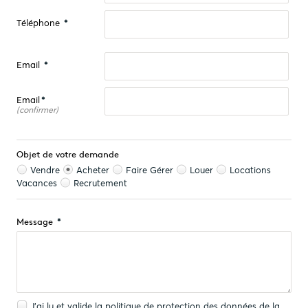
Téléphone
*
Email
*
Email
*
(confirmer)
Objet de votre demande
Vendre
Acheter
Faire Gérer
Louer
Locations
Vacances
Recrutement
*
Message
J'ai lu et valide la
politique de protection des données
de la