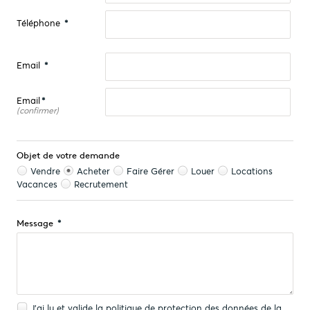
Téléphone
*
Email
*
Email
*
(confirmer)
Objet de votre demande
Vendre
Acheter
Faire Gérer
Louer
Locations
Vacances
Recrutement
*
Message
J'ai lu et valide la
politique de protection des données
de la