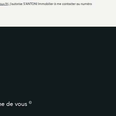
ouv.fr
), j'autorise S'ANTONI Immobilier à me contacter au numéro
©
he de vous