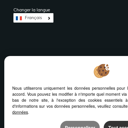
Changer la langue
Français
Mentions Légales
Nos barèmes d'honoraires
Plan
Politiqu
Nous utiliserons uniquement les données personnelles pour 
accord. Vous pouvez les modifier à n'importe quel moment via 
bas de notre site, à l'exception des cookies essentiels 
d'informations sur vos données personnelles, veuillez consult
données
.
Afin de vous offrir un confort de lecture permanen
ou votre smartphone, notre site s’adapte automa
Personnaliser
Tout acc
d'écrans