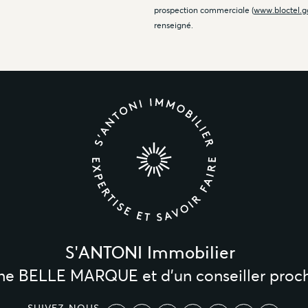
prospection commerciale (
www.bloctel.g
renseigné.
S'ANTONI Immobilier
une BELLE MARQUE et d’un conseiller proc