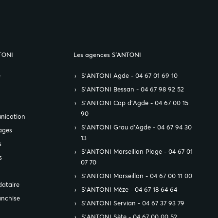
TONI
Les agences S’ANTONI
e
S’ANTONI Agde - 04 67 01 69 10
S’ANTONI Bessan - 04 67 98 92 52
S’ANTONI Cap d'Agde - 04 67 00 15
90
nication
S’ANTONI Grau d'Agde - 04 67 94 30
ages
13
s
S’ANTONI Marseillan Plage - 04 67 01
s
07 70
S’ANTONI Marseillan - 04 67 00 11 00
ataire
S’ANTONI Mèze - 04 67 18 64 64
anchise
S’ANTONI Servian - 04 67 37 93 79
S’ANTONI Sète - 04 67 00 00 52