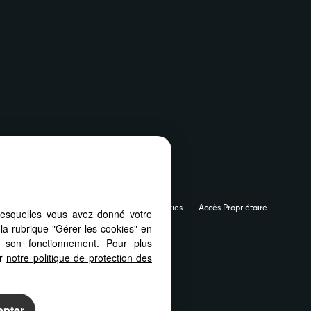
e de protection des données
Gérer les cookies
Accès Propriétaire
lesquelles vous avez donné votre
la rubrique "Gérer les cookies" en
à son fonctionnement. Pour plus
er
notre politique de protection des
t, depuis votre PC, votre tablette
tiquement aux différents types
epter