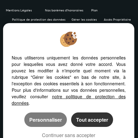
Mentions Légales
Nos barèmes d'honoraires
Plan
Politique de protection des données
Gérer les cookies
Accès Propriétaire
Afin de vous offrir un confort de lecture permanent, depuis
Nous utiliserons uniquement les données personnelles
votre PC, votre tablette ou votre smartphone, notre site
pour lesquelles vous avez donné votre accord. Vous
s’adapte automatiquement aux différents types d'écrans
pouvez les modifier à n'importe quel moment via la
rubrique "Gérer les cookies" en bas de notre site, à
l'exception des cookies essentiels à son fonctionnement.
Pour plus d'informations sur vos données personnelles,
veuillez consulter
notre politique de protection des
Logiciel immobilier Adapt Immo
Création site internet
données
.
Référencement site immobilier
Personnaliser
Tout accepter
Continuer sans accepter