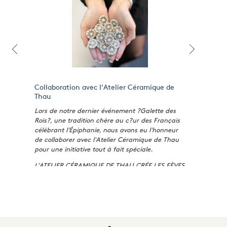
Collaboration avec l'Atelier Céramique de
Thau
Lors de notre dernier événement ?Galette des
Rois?, une tradition chère au c?ur des Français
célébrant l'Épiphanie, nous avons eu l'honneur
de collaborer avec l'Atelier Céramique de Thau
pour une initiative tout à fait spéciale.
L’ATELIER CÉRAMIQUE DE THAU CRÉE LES FÈVES
S’ANTONI IMMOBILIER
L’atelier Céramique de Thau
Situé à Marseillan, un village près de l'étang de
Thau, dans le sud de la France, l’Atelier
Céramique de Thau est réputé pour son