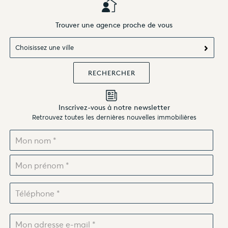
expertise et sa passion pour la céramique,
proposant un large éventail de créations faites
Trouver une agence proche de vous
à la main qui illustrent le patrimoine et le savoir-
faire local.
Choisissez une ville
Notre collaboration :
Pour marquer cet événement, l'Atelier
Céramique de Thau a créé des fèves uniques
représentant notre marque en forme de soleil,
distribuées dans 10 boulangeries des villes de
nos 15 agences.
Inscrivez-vous à notre newsletter
Retrouvez toutes les dernières nouvelles immobilières
Ces fèves, conçues avec soin et maîtrise,
pouvaient être portées en bijoux. Mission que
l'Atelier a relevée avec brio.
Cette collaboration a permis de tisser des liens
plus forts avec notre communauté locale, en
mettant en lumière l'importance de soutenir
l'artisanat et les petites entreprises.
L’évènement Galette des rois
Chaque fève trouvée par nos clients lors de cet
événement a permis aux clients de repartir avec