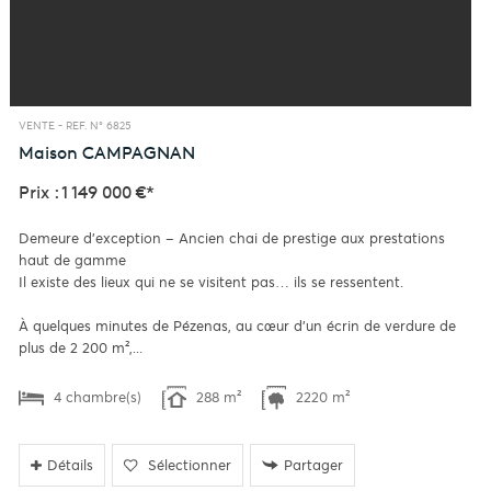
VENTE -
REF. N° 6825
Maison
CAMPAGNAN
Prix : 1 149 000 €*
Demeure d'exception – Ancien chai de prestige aux prestations
haut de gamme
Il existe des lieux qui ne se visitent pas… ils se ressentent.
À quelques minutes de Pézenas, au cœur d'un écrin de verdure de
plus de 2 200 m²,...
4 chambre(s)
288 m²
2220 m²
Détails
Sélectionner
Partager