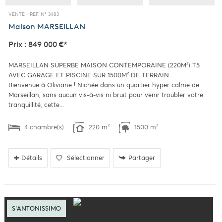
VENTE -
REF. N° 3483
Maison
MARSEILLAN
Prix : 849 000 €*
MARSEILLAN SUPERBE MAISON CONTEMPORAINE (220M²) T5
AVEC GARAGE ET PISCINE SUR 1500M² DE TERRAIN
Bienvenue à Oliviane ! Nichée dans un quartier hyper calme de
Marseillan, sans aucun vis-à-vis ni bruit pour venir troubler votre
tranquillité, cette...
4 chambre(s)
220 m²
1500 m²
Détails
Sélectionner
Partager
S'ANTONISSIMO