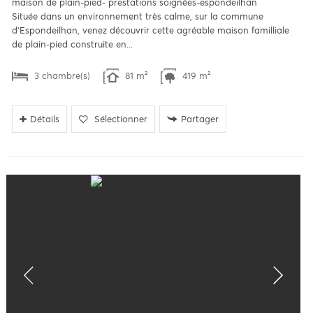
maison de plain-pied- prestations soignées-espondeilhan
Située dans un environnement très calme, sur la commune
d'Espondeilhan, venez découvrir cette agréable maison familliale
de plain-pied construite en...
3 chambre(s)
81 m²
419 m²
Détails
Sélectionner
Partager