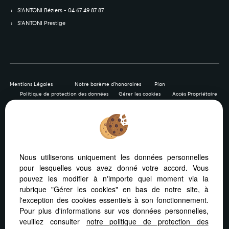
S’ANTONI Béziers - 04 67 49 87 87
S’ANTONI Prestige
Mentions Légales
Notre barème d'honoraires
Plan
Politique de protection des données
Gérer les cookies
Accès Propriétaire
Afin de vous offrir un confort de lecture permanent, depuis
Nous utiliserons uniquement les données personnelles
votre PC, votre tablette ou votre smartphone, notre site
pour lesquelles vous avez donné votre accord. Vous
s’adapte automatiquement aux différents types d'écrans
pouvez les modifier à n'importe quel moment via la
rubrique "Gérer les cookies" en bas de notre site, à
l'exception des cookies essentiels à son fonctionnement.
Pour plus d'informations sur vos données personnelles,
veuillez consulter
notre politique de protection des
Logiciel immobilier Adapt Immo