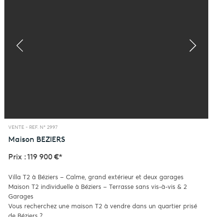
VENTE -
REF. N° 2997
Maison
BEZIERS
Prix : 119 900 €*
Villa T2 à Béziers – Calme, grand extérieur et deux garages
Maison T2 individuelle à Béziers – Terrasse sans vis-à-vis & 2
Garages
Vous recherchez une maison T2 à vendre dans un quartier prisé
de Béziers ?...