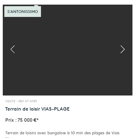
S'ANTONISSIMO
VENTE -
REF. N° 6789
Terrain de loisir
VIAS-PLAGE
Prix : 75 000 €*
Terrain de loisirs avec bungalow à 10 min des plages de Vias