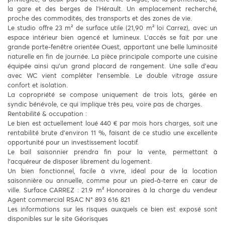
la gare et des berges de l’Hérault. Un emplacement recherché,
proche des commodités, des transports et des zones de vie.
Le studio offre 23 m² de surface utile (21,90 m² loi Carrez), avec un
espace intérieur bien agencé et lumineux. L’accès se fait par une
grande porte-fenêtre orientée Ouest, apportant une belle luminosité
naturelle en fin de journée. La pièce principale comporte une cuisine
équipée ainsi qu’un grand placard de rangement. Une salle d’eau
avec WC vient compléter l’ensemble. Le double vitrage assure
confort et isolation.
La copropriété se compose uniquement de trois lots, gérée en
syndic bénévole, ce qui implique très peu, voire pas de charges.
Rentabilité & occupation :
Le bien est actuellement loué 440 € par mois hors charges, soit une
rentabilité brute d’environ 11 %, faisant de ce studio une excellente
opportunité pour un investissement locatif.
Le bail saisonnier prendra fin pour la vente, permettant à
l’acquéreur de disposer librement du logement.
Un bien fonctionnel, facile à vivre, idéal pour de la location
saisonnière ou annuelle, comme pour un pied-à-terre en cœur de
ville. Surface CARREZ : 21.9 m² Honoraires à la charge du vendeur
Agent commercial RSAC N° 893 616 821
Les informations sur les risques auxquels ce bien est exposé sont
disponibles sur le site Géorisques