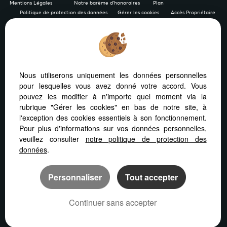
Mentions Légales
Notre barème d'honoraires
Plan
Politique de protection des données
Gérer les cookies
Accès Propriétaire
Afin de vous offrir un confort de lecture permanent, depuis
Nous utiliserons uniquement les données personnelles
votre PC, votre tablette ou votre smartphone, notre site
pour lesquelles vous avez donné votre accord. Vous
s’adapte automatiquement aux différents types d'écrans
pouvez les modifier à n'importe quel moment via la
rubrique "Gérer les cookies" en bas de notre site, à
l'exception des cookies essentiels à son fonctionnement.
Pour plus d'informations sur vos données personnelles,
veuillez consulter
notre politique de protection des
Logiciel transaction
Création site internet
données
.
Référencement site immobilier
Personnaliser
Tout accepter
Continuer sans accepter