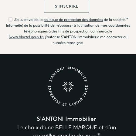
J'ai lu et valide la
politique de protection des données
de la société.
*
Informé(e) de la possibilité de m'opposer à l'utilisation de mes coordonnées
téléphoniques à des fins de prospection commerciale
(
www.bloctel.gouv.fr
), j'autorise S'ANTONI Immobilier à me contacter au
numéro renseigné.
S'ANTONI Immobilier
Le choix d’une BELLE MARQUE et d’un
©
conseiller proche de vous