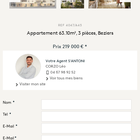
REF
4047/A45
Appartement 63.10m², 3 pièces, Beziers
Prix
219 000 €
*
Votre Agent S'ANTONI
CORZO Léo
04 67 98 92 52
Voir tous mes biens
Visiter mon site
Nom
*
Tél
*
E-Mail
*
E-Mail
*