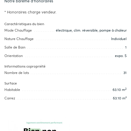
Notre barème d'honoraires
* Honoraires charge vendeur.
Caractéristiques du bien
Mode Chauffage
électrique, clim. réversible, pompe à chaleur
Nature Chauffage
Individuel
Salle de Bain
1
Orientation
expo. S
Informations copropriété
Nombre de lots
31
Surface
2
Habitable
63.10 m
Carrez
63.10 m²