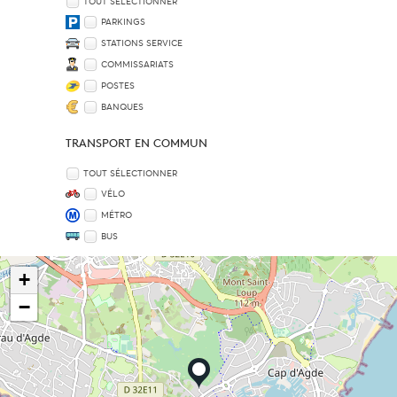
TOUT SÉLECTIONNER
PARKINGS
STATIONS SERVICE
COMMISSARIATS
POSTES
BANQUES
TRANSPORT EN COMMUN
TOUT SÉLECTIONNER
VÉLO
MÉTRO
BUS
+
−