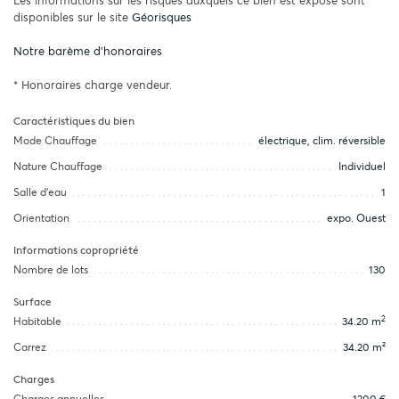
Les informations sur les risques auxquels ce bien est exposé sont
disponibles sur le site
Géorisques
Notre barème d'honoraires
* Honoraires charge vendeur.
Caractéristiques du bien
Mode Chauffage
électrique, clim. réversible
Nature Chauffage
Individuel
Salle d’eau
1
Orientation
expo. Ouest
Informations copropriété
Nombre de lots
130
Surface
2
Habitable
34.20 m
Carrez
34.20 m²
Charges