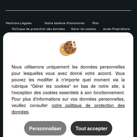
Mentions Légales
Notre barème d'honoraires
Plan
Politique de protection des données
Gérer les cookies
Accès Propriétaire
Afin de vous offrir un confort de lecture permanent, depuis
Nous utiliserons uniquement les données personnelles
votre PC, votre tablette ou votre smartphone, notre site
pour lesquelles vous avez donné votre accord. Vous
s’adapte automatiquement aux différents types d'écrans
pouvez les modifier à n'importe quel moment via la
rubrique "Gérer les cookies" en bas de notre site, à
l'exception des cookies essentiels à son fonctionnement.
Pour plus d'informations sur vos données personnelles,
veuillez consulter
notre politique de protection des
Logiciel de transaction
Création site immobilier
données
.
Référencement site immobilier
Personnaliser
Tout accepter