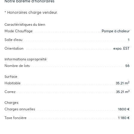
Notre barème d'honoraires
* Honoraires charge vendeur.
Caractéristiques du bien
Mode Chauffage
Pompe à chaleur
Salle d’eau
1
Orientation
expo. EST
Informations copropriété
Nombre de lots
56
Surface
2
Habitable
35.21 m
Carrez
35.21 m²
Charges
Charges annuelles
1800 €
Taxe foncière
1 180 €