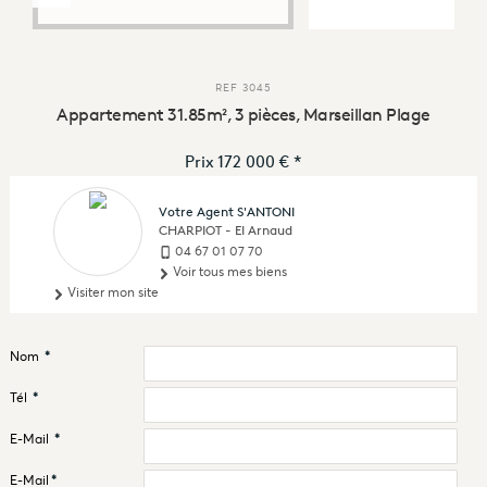
REF
3045
Appartement 31.85m², 3 pièces, Marseillan Plage
Prix
172 000 €
*
Votre Agent S'ANTONI
CHARPIOT - EI Arnaud
04 67 01 07 70
Voir tous mes biens
Visiter mon site
Nom
*
Tél
*
E-Mail
*
E-Mail
*