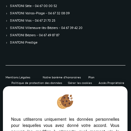
S’ANTONI Sète - 04 67 00 00 52
S’ANTONI Valras-Plage - 04 67 32 08 09
S’ANTONI Vias - 04 67 21 70 25
S’ANTONI Villeneuve-lès-Béziers - 04 67 39 42 20
S’ANTONI Béziers - 04 67 49 87 87
S’ANTONI Prestige
Mentions Légales
Notre barème d'honoraires
Plan
Politique de protection des données
Gérer les cookies
Accès Propriétaire
Afin de vous offrir un confort de lecture permanent, depuis
Nous utiliserons uniquement les données personnelles
votre PC, votre tablette ou votre smartphone, notre site
pour lesquelles vous avez donné votre accord. Vous
s’adapte automatiquement aux différents types d'écrans