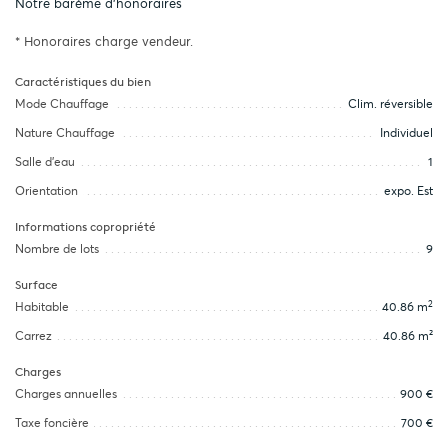
Notre barème d'honoraires
* Honoraires charge vendeur.
Caractéristiques du bien
Mode Chauffage
Clim. réversible
Nature Chauffage
Individuel
Salle d’eau
1
Orientation
expo. Est
Informations copropriété
Nombre de lots
9
Surface
2
Habitable
40.86 m
Carrez
40.86 m²
Charges
Charges annuelles
900 €
Taxe foncière
700 €