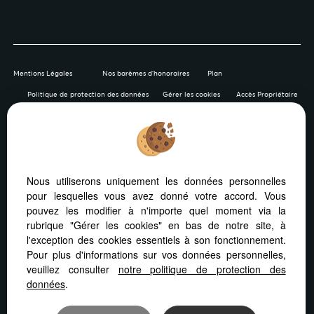
Mentions Légales
Nos barèmes d'honoraires
Plan
Politique de protection des données
Gérer les cookies
Accès Propriétaire
Afin de vous offrir un confort de lecture permanent, depuis
Nous utiliserons uniquement les données personnelles
votre PC, votre tablette ou votre smartphone, notre site
pour lesquelles vous avez donné votre accord. Vous
s’adapte automatiquement aux différents types d'écrans
pouvez les modifier à n'importe quel moment via la
rubrique "Gérer les cookies" en bas de notre site, à
l'exception des cookies essentiels à son fonctionnement.
Pour plus d'informations sur vos données personnelles,
veuillez consulter
notre politique de protection des
Logiciel immobilier Adapt Immo
Création site internet
données
.
Référencement site immobilier