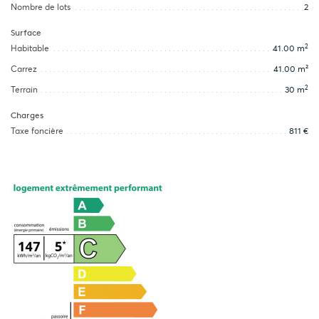
Nombre de lots
2
Surface
2
Habitable
41.00 m
Carrez
41.00 m²
2
Terrain
30 m
Charges
Taxe foncière
811 €