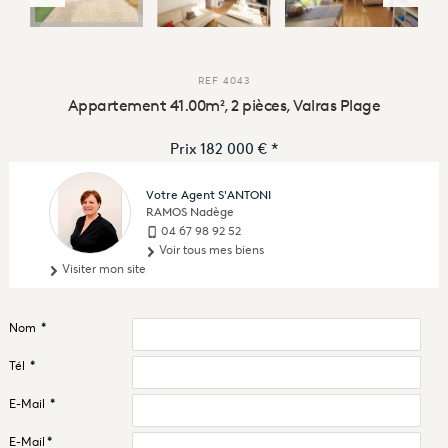
REF
4043
Appartement 41.00m², 2 pièces, Valras Plage
Prix
182 000 €
*
Votre Agent S'ANTONI
RAMOS Nadège
04 67 98 92 52
Voir tous mes biens
Visiter mon site
Nom
*
Tél
*
E-Mail
*
E-Mail
*