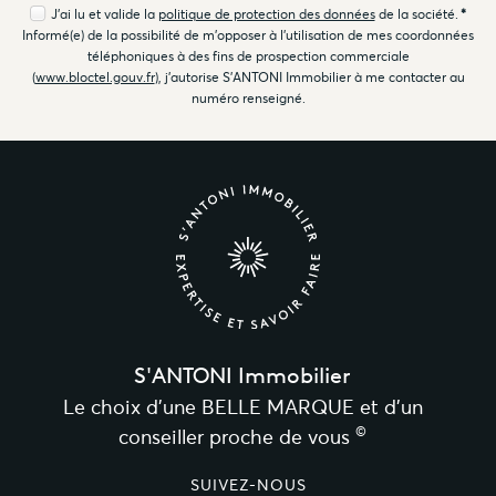
J'ai lu et valide la
politique de protection des données
de la société.
*
Informé(e) de la possibilité de m'opposer à l'utilisation de mes coordonnées
téléphoniques à des fins de prospection commerciale
(
www.bloctel.gouv.fr
), j'autorise S'ANTONI Immobilier à me contacter au
numéro renseigné.
S'ANTONI Immobilier
Le choix d’une BELLE MARQUE et d’un
©
conseiller proche de vous
SUIVEZ-NOUS