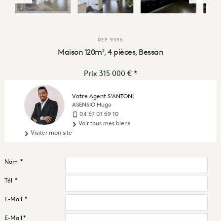
REF
9396
Maison 120m², 4 pièces, Bessan
Prix
315 000 €
*
Votre Agent S'ANTONI
ASENSIO Hugo
04 67 01 69 10
Voir tous mes biens
Visiter mon site
Nom
*
Tél
*
E-Mail
*
E-Mail
*