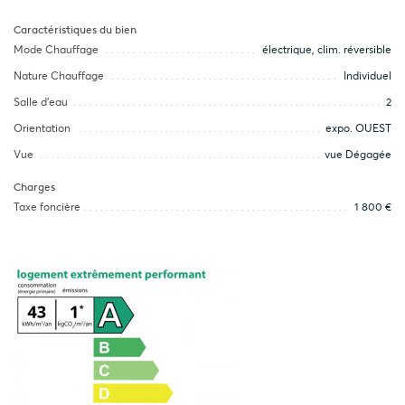
Caractéristiques du bien
Mode Chauffage
électrique, clim. réversible
Nature Chauffage
Individuel
Salle d’eau
2
Orientation
expo. OUEST
Vue
vue Dégagée
Charges
Taxe foncière
1 800 €