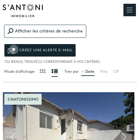
Afficher les critères de recherche
CRÉEZ UNE ALERTE E-MAIL
722
BIEN(S) TROUVÉ(S) CORRESPONDANT À VOS CRITÈRES.
Date
Prix
CP
Mode d’affichage :
Trier par :
S'ANTONISSIMO