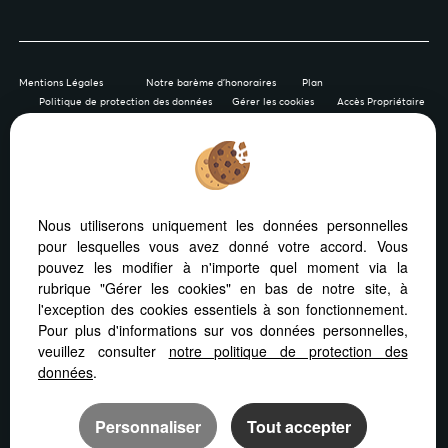
Mentions Légales
Notre barème d'honoraires
Plan
Politique de protection des données
Gérer les cookies
Accès Propriétaire
Afin de vous offrir un confort de lecture permanent, depuis
Nous utiliserons uniquement les données personnelles
votre PC, votre tablette ou votre smartphone, notre site
pour lesquelles vous avez donné votre accord. Vous
s’adapte automatiquement aux différents types d'écrans
pouvez les modifier à n'importe quel moment via la
rubrique "Gérer les cookies" en bas de notre site, à
l'exception des cookies essentiels à son fonctionnement.
Pour plus d'informations sur vos données personnelles,
veuillez consulter
notre politique de protection des
Logiciel immo
Création site immobilier
données
.
Référencement immobilier
Personnaliser
Tout accepter