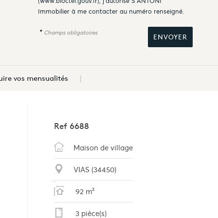
(
www.bloctel.gouv.fr
), j'autorise S'ANTONI
Immobilier à me contacter au numéro renseigné.
*
Champs obligatoires
ire vos mensualités
Ref
6688
Maison de village
VIAS (34450)
92 m²
3 pièce(s)