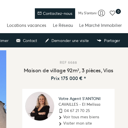
0
My S'antoni
Contactez-nous
Locations vacances
Le Réseau
Le Marché Immobilier
imer
Contact
Demander une visite
Partager
REF
6688
Maison de village 92m², 3 pièces, Vias
Prix
175 000 €
*
Votre Agent S'ANTONI
CAVAILLES - EI Melissa
04 67 21 70 25
Voir tous mes biens
Visiter mon site