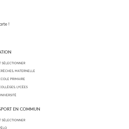
arte !
ATION
T SÉLECTIONNER
CRÈCHES, MATERNELLE
ECOLE PRIMAIRE
COLLÈGES, LYCÉES
UNIVERSITÉ
SPORT EN COMMUN
T SÉLECTIONNER
VÉLO