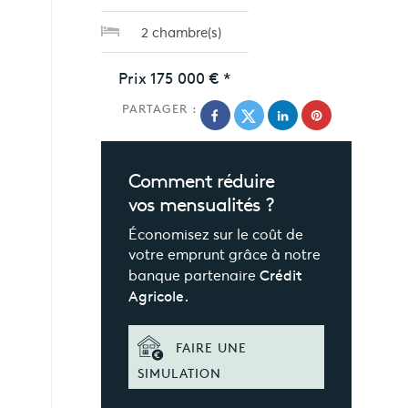
2 chambre(s)
Prix
175 000 €
*
PARTAGER :
Comment réduire
vos mensualités ?
Économisez sur le coût de
votre emprunt grâce à notre
banque partenaire
Crédit
Agricole.
FAIRE UNE
SIMULATION