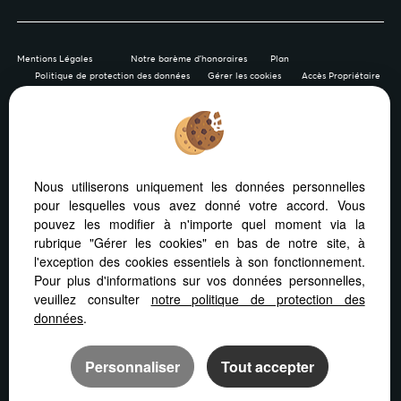
Mentions Légales
Notre barème d'honoraires
Plan
Politique de protection des données
Gérer les cookies
Accès Propriétaire
Afin de vous offrir un confort de lecture permanent, depuis
Nous utiliserons uniquement les données personnelles
votre PC, votre tablette ou votre smartphone, notre site
pour lesquelles vous avez donné votre accord. Vous
s’adapte automatiquement aux différents types d'écrans
pouvez les modifier à n'importe quel moment via la
rubrique "Gérer les cookies" en bas de notre site, à
l'exception des cookies essentiels à son fonctionnement.
Pour plus d'informations sur vos données personnelles,
veuillez consulter
notre politique de protection des
Logiciel immo
Site internet immobilier
données
.
Référencement site immobilier
Personnaliser
Tout accepter