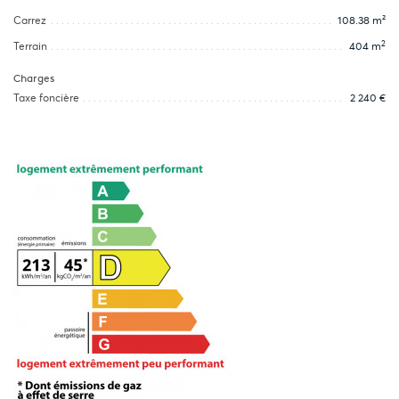
Carrez
108.38 m²
2
Terrain
404 m
Charges
Taxe foncière
2 240 €